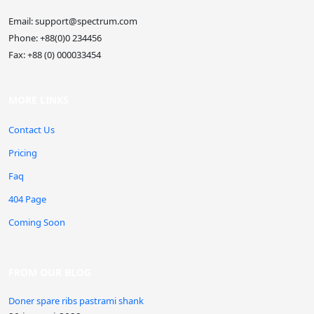
Email:
support@spectrum.com
Phone:
+88(0)0 234456
Fax:
+88 (0) 000033454
MORE LINKS
Contact Us
Pricing
Faq
404 Page
Coming Soon
FROM OUR BLOG
Doner spare ribs pastrami shank